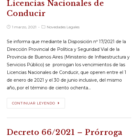
Licencias Nacionales de
Nacionales
Conducir
de
Conducir
Publicación
Categoría
1 marzo, 2021
Novedades Legales
de
de
la
la
entrada:
entrada:
Se informa que mediante la Disposición nº 17/2021 de la
Dirección Provincial de Política y Seguridad Vial de la
Provincia de Buenos Aires (Ministerio de Infraestructura y
Servicios Público) se prorrogan los vencimientos de las
Licencias Nacionales de Conducir, que operen entre el 1
de enero de 2021 y el 30 de junio inclusive, del mismo
año, por el término de ciento ochenta…
Disposición
CONTINUAR LEYENDO
17/2021
–
Nueva
Decreto 66/2021 – Prórroga
Prórroga