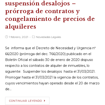
vencimiento
suspensión desalojos –
Licencias
prórroga de contratos y
Nacionales
congelamiento de precios de
de
Conducir
alquileres
Publicación
Categoría
1 febrero, 2021
Novedades Legales
de
de
la
la
entrada:
entrada:
Se informa que el Decreto de Necesidad y Urgencia nº
66/2020 (prórroga del dec. 766/2020) publicado en el
Boletín Oficial el sábado 30 de enero de 2020 dispuso
respecto a los contratos de alquiler de inmuebles, lo
siguiente: Suspender los desalojos hasta el 31/03/2021.
Prorrogar hasta el 31/03/2021 la vigencia de los contratos,
cuyos vencimientos hayan operado desde el 20 de marzo
de…
Decreto
CONTINUAR LEYENDO