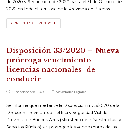
de 2020 y Septiembre de 2020 hasta el 31 de Octubre de
2020 en todo el territorio de la Provincia de Buenos…
Disposición
CONTINUAR LEYENDO
13/2020
–
Ente
Disposición 33/2020 – Nueva
regulador
de
prórroga vencimiento
la
licencias nacionales de
Verificación
conducir
Técnica
Vehicular
Publicación
Categoría
22 septiembre, 2020
Novedades Legales
de
de
la
la
entrada:
entrada:
Se informa que mediante la Disposición nº 33/2020 de la
Dirección Provincial de Política y Seguridad Vial de la
Provincia de Buenos Aires (Ministerio de Infraestructura y
Servicios Público) se prorrogan los vencimientos de las