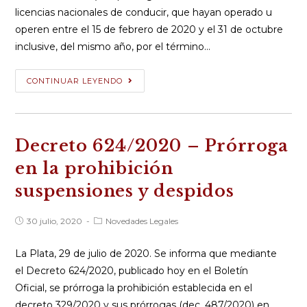
licencias nacionales de conducir, que hayan operado u
operen entre el 15 de febrero de 2020 y el 31 de octubre
inclusive, del mismo año, por el término…
Disposición
CONTINUAR LEYENDO
33/2020
–
Nueva
Decreto 624/2020 – Prórroga
prórroga
vencimiento
en la prohibición
licencias
suspensiones y despidos
nacionales
de
Publicación
Categoría
30 julio, 2020
Novedades Legales
conducir
de
de
la
la
entrada:
entrada:
La Plata, 29 de julio de 2020. Se informa que mediante
el Decreto 624/2020, publicado hoy en el Boletín
Oficial, se prórroga la prohibición establecida en el
decreto 329/2020 y sus prórrogas (dec. 487/2020) en