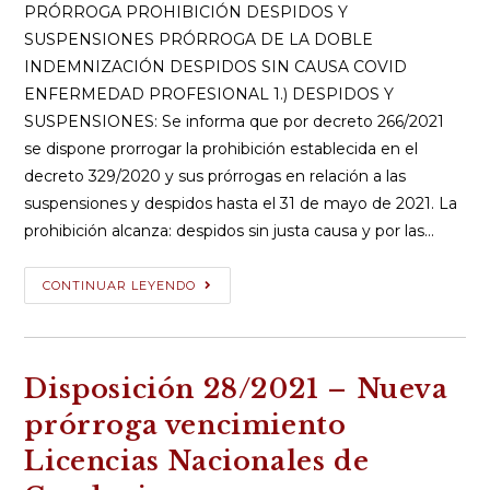
entrada:
entrada:
PRÓRROGA PROHIBICIÓN DESPIDOS Y
SUSPENSIONES PRÓRROGA DE LA DOBLE
INDEMNIZACIÓN DESPIDOS SIN CAUSA COVID
ENFERMEDAD PROFESIONAL 1.) DESPIDOS Y
SUSPENSIONES: Se informa que por decreto 266/2021
se dispone prorrogar la prohibición establecida en el
decreto 329/2020 y sus prórrogas en relación a las
suspensiones y despidos hasta el 31 de mayo de 2021. La
prohibición alcanza: despidos sin justa causa y por las…
Decreto
CONTINUAR LEYENDO
Nº
266/2021
–
Disposición 28/2021 – Nueva
Despidos
y
prórroga vencimiento
suspensiones
Licencias Nacionales de
–