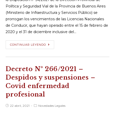
Política y Seguridad Vial de la Provincia de Buenos Aires
(Ministerio de Infraestructura y Servicios Público) se
prorrogan los vencimientos de las Licencias Nacionales
de Conducir, que hayan operado entre el 15 de febrero de
2020 y el 31 de diciembre inclusive del…
Disposición
CONTINUAR LEYENDO
54/2021
–
Nueva
Decreto Nº 266/2021 –
prórroga
vencimiento
Despidos y suspensiones –
Licencias
Covid enfermedad
Nacionales
profesional
de
Conducir
Publicación
Categoría
22 abril, 2021
Novedades Legales
de
de
la
la