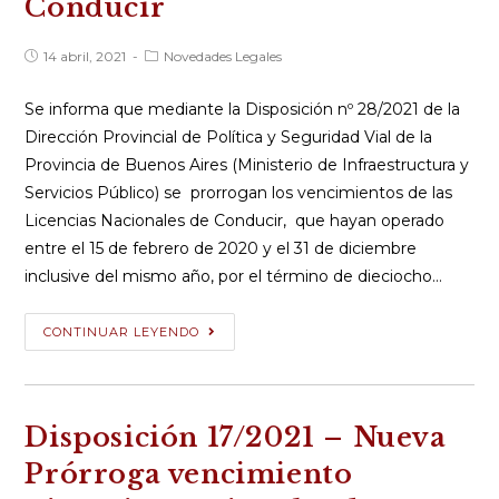
Conducir
Covid
enfermedad
Publicación
Categoría
14 abril, 2021
Novedades Legales
profesional
de
de
la
la
entrada:
entrada:
Se informa que mediante la Disposición nº 28/2021 de la
Dirección Provincial de Política y Seguridad Vial de la
Provincia de Buenos Aires (Ministerio de Infraestructura y
Servicios Público) se prorrogan los vencimientos de las
Licencias Nacionales de Conducir, que hayan operado
entre el 15 de febrero de 2020 y el 31 de diciembre
inclusive del mismo año, por el término de dieciocho…
Disposición
CONTINUAR LEYENDO
28/2021
–
Nueva
Disposición 17/2021 – Nueva
prórroga
vencimiento
Prórroga vencimiento
Licencias