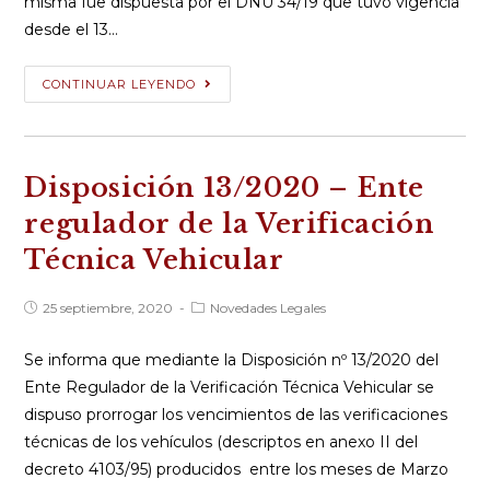
misma fue dispuesta por el DNU 34/19 que tuvo vigencia
desde el 13…
Decreto
CONTINUAR LEYENDO
Nº
39/2021
–
Disposición 13/2020 – Ente
Emergencia
pública,
regulador de la Verificación
prórrogra
Técnica Vehicular
prohibición
despidos
Publicación
Categoría
25 septiembre, 2020
Novedades Legales
y
de
de
la
la
de
entrada:
entrada:
Se informa que mediante la Disposición nº 13/2020 del
la
Ente Regulador de la Verificación Técnica Vehicular se
doble
dispuso prorrogar los vencimientos de las verificaciones
indemnización
técnicas de los vehículos (descriptos en anexo II del
decreto 4103/95) producidos entre los meses de Marzo