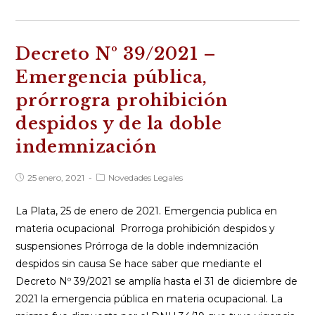
66/2021
–
Prórroga
Decreto Nº 39/2021 –
suspensión
desalojos
Emergencia pública,
–
prórrogra prohibición
prórroga
despidos y de la doble
de
contratos
indemnización
y
congelamiento
Publicación
Categoría
25 enero, 2021
Novedades Legales
de
de
de
la
la
entrada:
entrada:
La Plata, 25 de enero de 2021. Emergencia publica en
precios
materia ocupacional Prorroga prohibición despidos y
de
suspensiones Prórroga de la doble indemnización
alquileres
despidos sin causa Se hace saber que mediante el
Decreto Nº 39/2021 se amplía hasta el 31 de diciembre de
2021 la emergencia pública en materia ocupacional. La