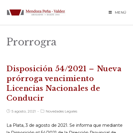
Saltar
al
MENÚ
contenido
Prorrogra
Disposición 54/2021 – Nueva
prórroga vencimiento
Licencias Nacionales de
Conducir
Publicación
Categoría
5 agosto, 2021
Novedades Legales
de
de
la
la
entrada:
entrada:
La Plata, 3 de agosto de 2021. Se informa que mediante
la Disposición nº 54/2021 de la Dirección Provincial de