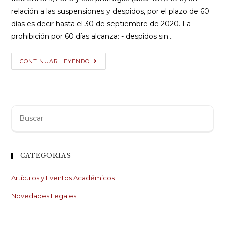
relación a las suspensiones y despidos, por el plazo de 60
días es decir hasta el 30 de septiembre de 2020. La
prohibición por 60 días alcanza: - despidos sin…
Decreto
CONTINUAR LEYENDO
624/2020
–
Prórroga
en
Buscar
la
:
prohibición
suspensiones
CATEGORIAS
y
despidos
Artículos y Eventos Académicos
Novedades Legales