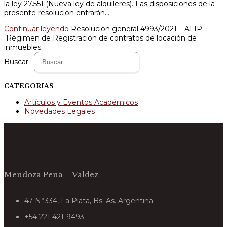
la ley 27.551 (Nueva ley de alquileres). Las disposiciones de la
presente resolución entrarán…
Continuar leyendo
Resolución general 4993/2021 – AFIP –
Régimen de Registración de contratos de locación de
inmuebles
Buscar :
CATEGORIAS
Artículos y Eventos Académicos
Novedades Legales
Mendoza Peña – Valdez
47 N°334, La Plata, Bs. As. Argentina
+54 221 421-9493