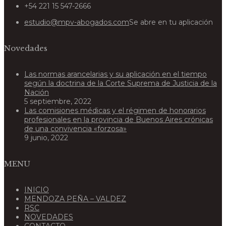
+54 221 15 547-2666
estudio@mpv-abogados.com
Se abre en tu aplicación
Novedades
Las normas arancelarias y su aplicación en el tiempo
según la doctrina de la Corte Suprema de Justicia de la
Nación
5 septiembre, 2022
Las comisiones médicas y el régimen de honorarios
profesionales en la provincia de Buenos Aires crónicas
de una convivencia «forzosa»
9 junio, 2022
MENU
INICIO
MENDOZA PEÑA – VALDEZ
RSC
NOVEDADES