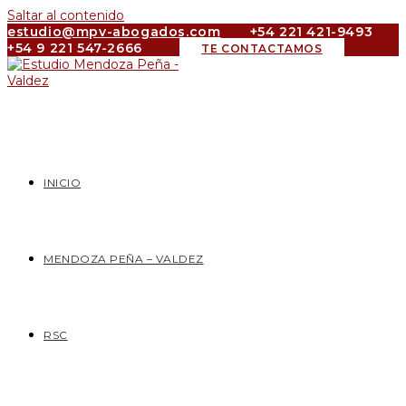
Saltar al contenido
estudio@mpv-abogados.com
+54 221 421-9493
+54 9 221 547-2666
TE CONTACTAMOS
INICIO
MENDOZA PEÑA – VALDEZ
RSC