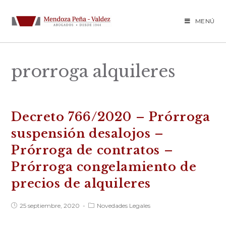
Saltar
al
MENÚ
contenido
prorroga alquileres
Decreto 766/2020 – Prórroga
suspensión desalojos –
Prórroga de contratos –
Prórroga congelamiento de
precios de alquileres
Publicación
Categoría
25 septiembre, 2020
Novedades Legales
de
de
la
la