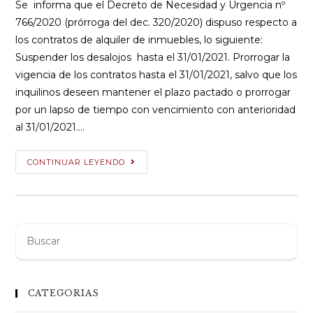
entrada:
entrada:
Se informa que el Decreto de Necesidad y Urgencia nº
766/2020 (prórroga del dec. 320/2020) dispuso respecto a
los contratos de alquiler de inmuebles, lo siguiente:
Suspender los desalojos hasta el 31/01/2021. Prorrogar la
vigencia de los contratos hasta el 31/01/2021, salvo que los
inquilinos deseen mantener el plazo pactado o prorrogar
por un lapso de tiempo con vencimiento con anterioridad
al 31/01/2021.…
Decreto
CONTINUAR LEYENDO
766/2020
–
Prórroga
suspensión
Buscar
desalojos
:
–
Prórroga
CATEGORIAS
de