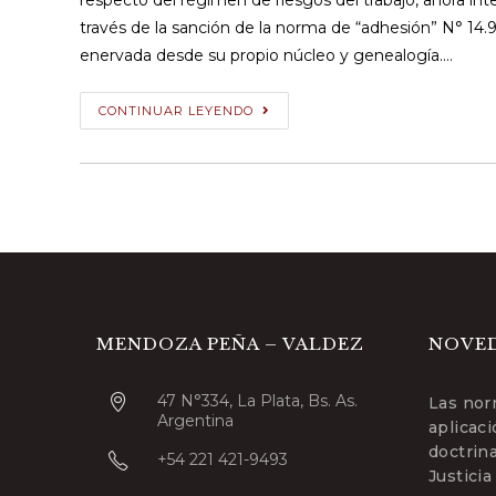
respecto del régimen de riesgos del trabajo, ahora int
través de la sanción de la norma de “adhesión” N° 14.997
enervada desde su propio núcleo y genealogía.…
Los
CONTINUAR LEYENDO
honorarios
profesionales
en
el
procedimiento
ante
las
comisiones
MENDOZA PEÑA – VALDEZ
NOVE
médicas
jurisdiccionales
47 N°334, La Plata, Bs. As.
Las nor
en
Argentina
aplicac
el
doctrin
+54 221 421-9493
ámbito
Justicia
de