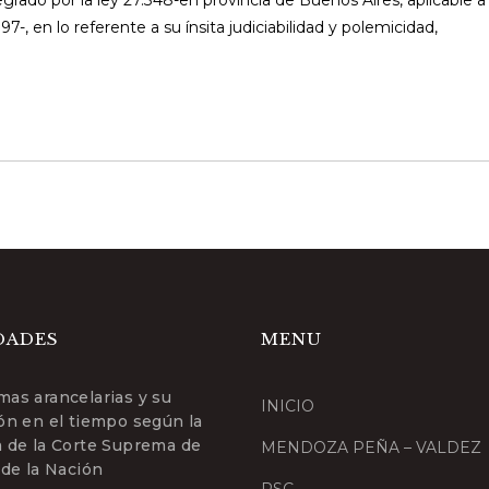
egrado por la ley 27.348-en provincia de Buenos Aires, aplicable a
-, en lo referente a su ínsita judiciabilidad y polemicidad,
DADES
MENU
mas arancelarias y su
INICIO
ión en el tiempo según la
a de la Corte Suprema de
MENDOZA PEÑA – VALDEZ
 de la Nación