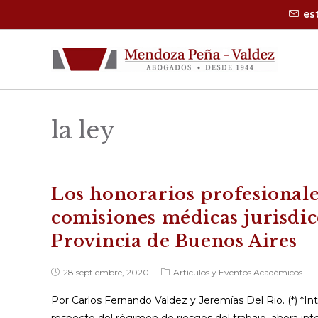
Saltar
es
al
contenido
la ley
Los honorarios profesionale
comisiones médicas jurisdic
Provincia de Buenos Aires
Publicación
Categoría
28 septiembre, 2020
Artículos y Eventos Académicos
de
de
la
la
Por Carlos Fernando Valdez y Jeremías Del Rio. (*) *I
entrada:
entrada: