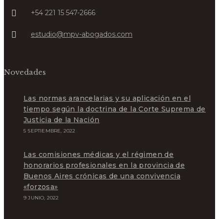
+54 221 15 547-2666
Se
estudio@mpv-abogados.com
abre
en
tu
aplicación
Novedades
Las normas arancelarias y su aplicación en el
tiempo según la doctrina de la Corte Suprema de
Justicia de la Nación
5 SEPTIEMBRE, 2022
Las comisiones médicas y el régimen de
honorarios profesionales en la provincia de
Buenos Aires crónicas de una convivencia
«forzosa»
9 JUNIO, 2022