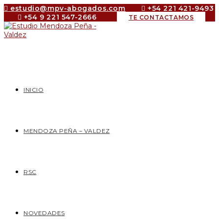
Saltar
estudio@mpv-abogados.com
+54 221 421-9493
al
+54 9 221 547-2666
TE CONTACTAMOS
contenido
INICIO
MENDOZA PEÑA – VALDEZ
RSC
NOVEDADES