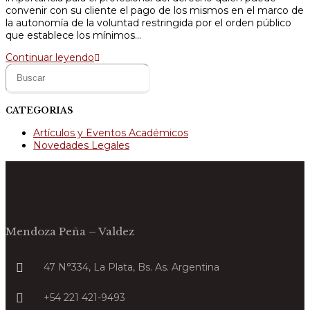
convenir con su cliente el pago de los mismos en el marco de
la autonomía de la voluntad restringida por el orden público
que establece los mínimos…
La
Continuar leyendo
Buscar
regulación
:
de
honorarios:
algunas
CATEGORIAS
reflexiones
sobre
Artículos y Eventos Académicos
el
Novedades Legales
acto
procesal
regulatorio
en
la
provincia
de
Mendoza Peña – Valdez
Buenos
Aires
47 N°334, La Plata, Bs. As. Argentina
+54 221 421-9493