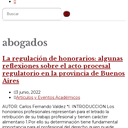
abogados
La regulación de honorarios: algunas
reflexiones sobre el acto procesal
regulatorio en la provincia de Buenos
Aires
Publicación
3 junio, 2022
de
Categoría
Artículos y Eventos Académicos
la
de
AUTOR: Carlos Fernando Valdez *I. INTRODUCCION:Los
entrada:
la
honorarios profesionales representan para el letrado la
entrada:
retribución de su trabajo profesional y tienen carácter
alimentario 1.Por ello su determinación tiene fundamental
importancia para el profesional del derecho quien puede