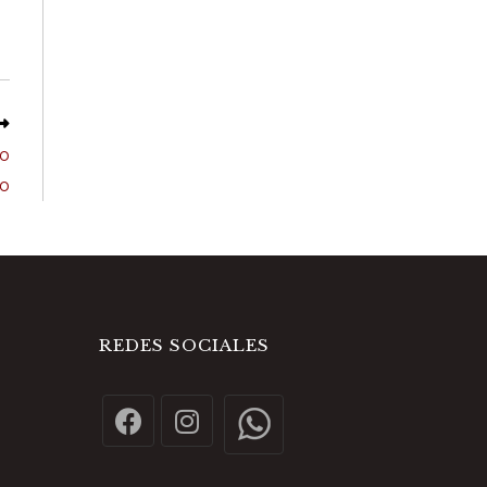
to
io
REDES SOCIALES