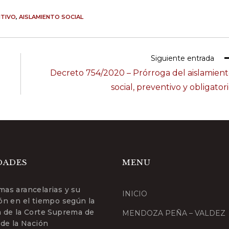
NTIVO
,
AISLAMIENTO SOCIAL
Siguiente entrada
Decreto 754/2020 – Prórroga del aislamien
social, preventivo y obligator
DADES
MENU
mas arancelarias y su
INICIO
ión en el tiempo según la
a de la Corte Suprema de
MENDOZA PEÑA – VALDEZ
 de la Nación