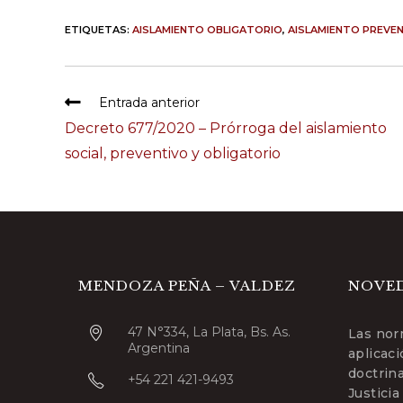
ETIQUETAS:
AISLAMIENTO OBLIGATORIO
,
AISLAMIENTO PREVE
Leer
Entrada anterior
más
Decreto 677/2020 – Prórroga del aislamiento
artículos
social, preventivo y obligatorio
MENDOZA PEÑA – VALDEZ
NOVE
47 N°334, La Plata, Bs. As.
Las nor
Argentina
aplicac
doctrin
+54 221 421-9493
Justicia