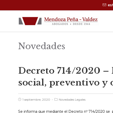
Saltar
es
al
contenido
Novedades
Decreto 714/2020 – 
social, preventivo y 
Publicación
Categoría
1 septiembre, 2020
Novedades Legales
de
de
la
la
entrada:
entrada:
Se informa que mediante el Decreto nº 714/2020 se p