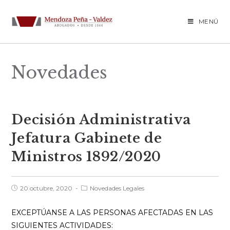
Saltar
al
MENÚ
contenido
Novedades
Decisión Administrativa
Jefatura Gabinete de
Ministros 1892/2020
Publicación
Categoría
20 octubre, 2020
Novedades Legales
de
de
la
la
entrada:
entrada:
EXCEPTÚANSE A LAS PERSONAS AFECTADAS EN LAS
SIGUIENTES ACTIVIDADES: