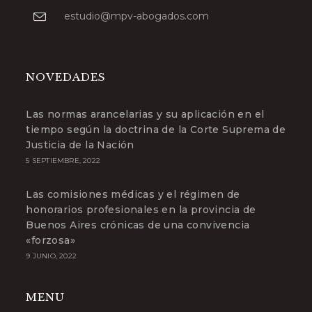
Se
estudio@mpv-abogados.com
abre
en
tu
aplicación
NOVEDADES
Las normas arancelarias y su aplicación en el
tiempo según la doctrina de la Corte Suprema de
Justicia de la Nación
5 SEPTIEMBRE, 2022
Las comisiones médicas y el régimen de
honorarios profesionales en la provincia de
Buenos Aires crónicas de una convivencia
«forzosa»
9 JUNIO, 2022
MENU