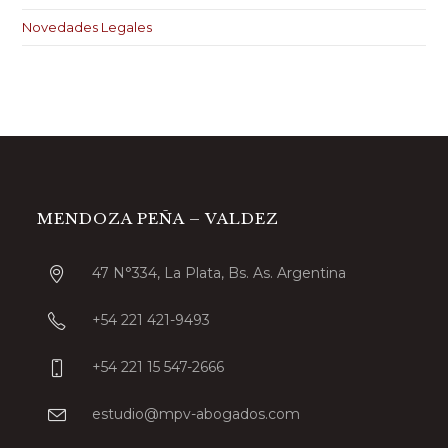
Emergencia
Novedades Legales
al
Trabajo
y
la
Producción
MENDOZA PEÑA – VALDEZ
47 N°334, La Plata, Bs. As. Argentina
+54 221 421-9493
+54 221 15 547-2666
Se
estudio@mpv-abogados.com
abre