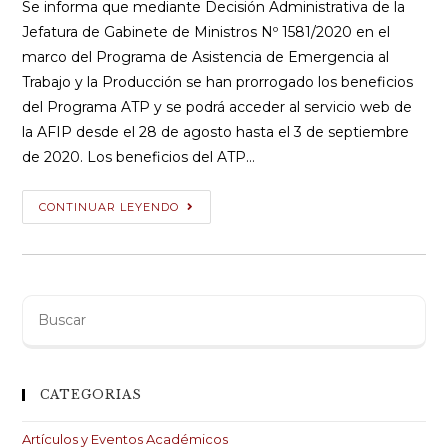
entrada:
entrada:
Se informa que mediante Decisión Administrativa de la
Jefatura de Gabinete de Ministros Nº 1581/2020 en el
marco del Programa de Asistencia de Emergencia al
Trabajo y la Producción se han prorrogado los beneficios
del Programa ATP y se podrá acceder al servicio web de
la AFIP desde el 28 de agosto hasta el 3 de septiembre
de 2020. Los beneficios del ATP…
Decisión
CONTINUAR LEYENDO
Jefatura
Gabinete
de
Ministros
Buscar
1581/2020
:
Programa
de
CATEGORIAS
Asistencia
de
Artículos y Eventos Académicos