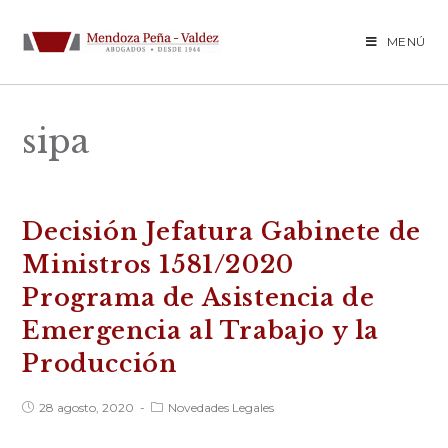
Saltar
al
MENÚ
contenido
sipa
Decisión Jefatura Gabinete de
Ministros 1581/2020
Programa de Asistencia de
Emergencia al Trabajo y la
Producción
Publicación
Categoría
28 agosto, 2020
Novedades Legales
de
de
la
la