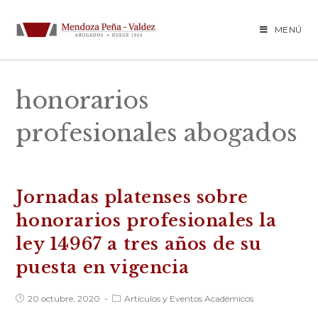
Saltar
al
MENÚ
contenido
honorarios
profesionales abogados
Jornadas platenses sobre
honorarios profesionales la
ley 14967 a tres años de su
puesta en vigencia
Publicación
Categoría
20 octubre, 2020
Artículos y Eventos Académicos
de
de