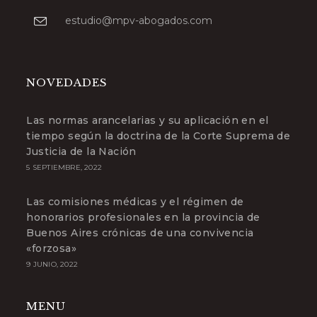
Se
estudio@mpv-abogados.com
abre
en
tu
aplicación
NOVEDADES
Las normas arancelarias y su aplicación en el
tiempo según la doctrina de la Corte Suprema de
Justicia de la Nación
5 SEPTIEMBRE, 2022
Las comisiones médicas y el régimen de
honorarios profesionales en la provincia de
Buenos Aires crónicas de una convivencia
«forzosa»
9 JUNIO, 2022
MENU