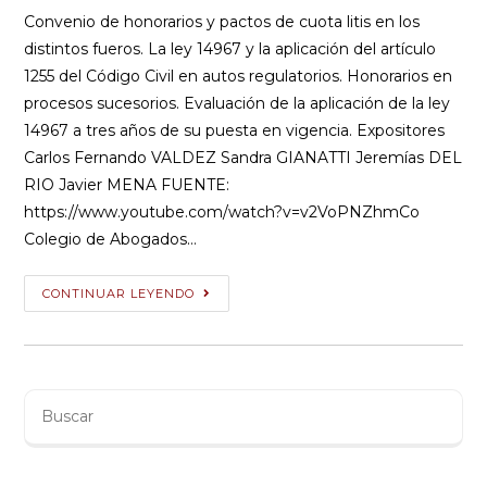
la
la
entrada:
entrada:
Convenio de honorarios y pactos de cuota litis en los
distintos fueros. La ley 14967 y la aplicación del artículo
1255 del Código Civil en autos regulatorios. Honorarios en
procesos sucesorios. Evaluación de la aplicación de la ley
14967 a tres años de su puesta en vigencia. Expositores
Carlos Fernando VALDEZ Sandra GIANATTI Jeremías DEL
RIO Javier MENA FUENTE:
https://www.youtube.com/watch?v=v2VoPNZhmCo
Colegio de Abogados…
Jornadas
CONTINUAR LEYENDO
platenses
sobre
honorarios
profesionales
Buscar
la
:
ley
14967